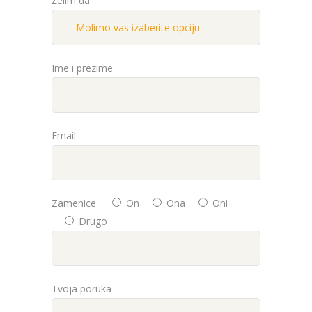
Želim da
Ime i prezime
Email
Zamenice
On
Ona
Oni
Drugo
Tvoja poruka