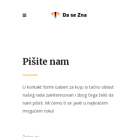
Pišite nam
U kontakt formi izaberi za koju si tačno oblast
našeg rada zainteresovan i zbog čega želiš da
nam pišeš. Mi ćemo ti se javiti u najkraćem
mogućem roku!