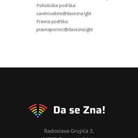
Psihološka podrška:
savetovaliste@dasezna.lgbt
Pravna podrška:
pravnapomoc@dasezna.lgbt
Radoslava Grujića 3,